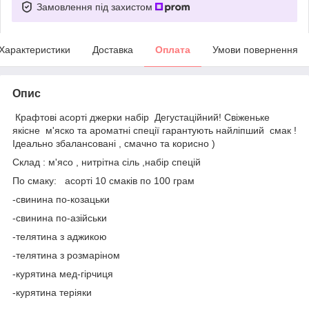
Замовлення під захистом
Характеристики
Доставка
Оплата
Умови повернення
Опис
Крафтові асорті джерки набір Дегустаційний! Свіженьке
якісне м'яско та ароматні спеції гарантують найліпший смак !
Ідеально збалансовані , смачно та корисно )
Склад : м'ясо , нитрітна сіль ,набір спецій
По смаку: асорті 10 смаків по 100 грам
-свинина по-козацьки
-свинина по-азійськи
-телятина з аджикою
-телятина з розмаріном
-курятина мед-гірчиця
-курятина теріяки