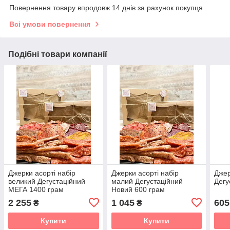
Повернення товару впродовж 14 днів за рахунок покупця
Всі умови повернення
Подібні товари компанії
Джерки асорті набір
Джерки асорті набір
Джер
великий Дегустаційний
малий Дегустаційний
Дегу
МЕГА 1400 грам
Новий 600 грам
2 255
1 045
605
₴
₴
Купити
Купити