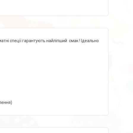
атні спеції гарантують найліпший смак ! Ідеально
влення)