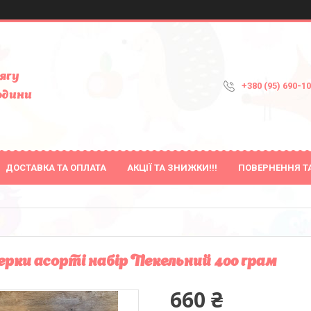
ягу
+380 (95) 690-1
одини
ДОСТАВКА ТА ОПЛАТА
АКЦІЇ ТА ЗНИЖКИ!!!
ПОВЕРНЕННЯ Т
рки асорті набір Пекельний 400 грам
660 ₴