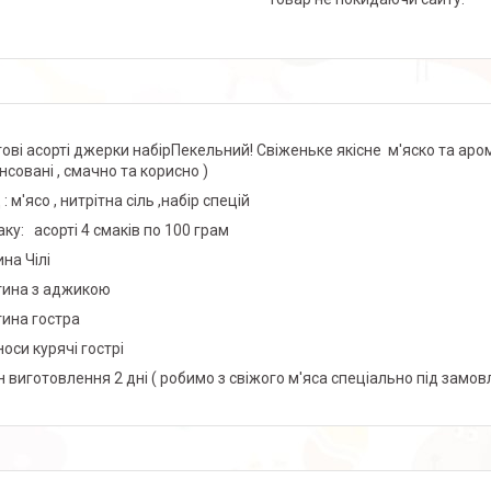
ові асорті джерки набірПекельний! Свіженьке якісне м'яско та аром
нсовані , смачно та корисно )
: м'ясо , нитрітна сіль ,набір спецій
аку: асорті 4 смаків по 100 грам
на Чілі
тина з аджикою
тина гостра
оси курячі гострі
н виготовлення 2 дні ( робимо з свіжого м'яса спеціально під замо