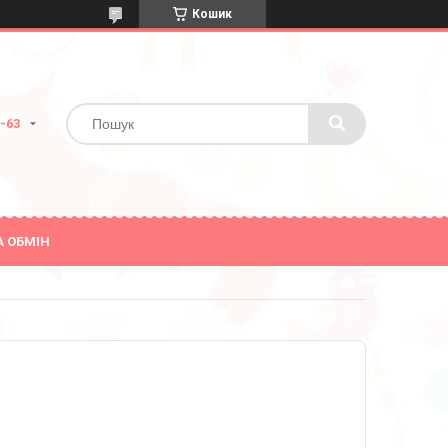
Кошик
0-63
А ОБМІН