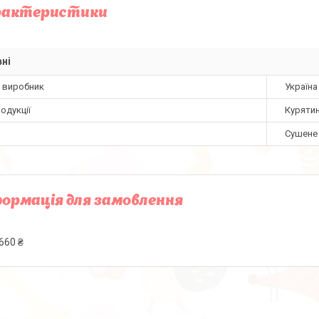
рактеристики
ні
а виробник
Україна
одукції
Куряти
Сушене
ормація для замовлення
660 ₴