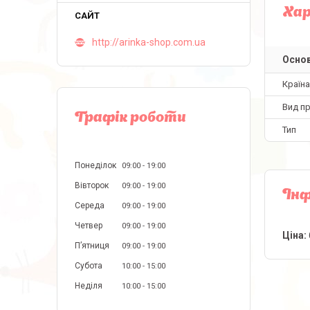
Ха
http://arinka-shop.com.ua
Основ
Країн
Вид пр
Графік роботи
Тип
Понеділок
09:00
19:00
Вівторок
09:00
19:00
Інф
Середа
09:00
19:00
Четвер
09:00
19:00
Ціна:
Пʼятниця
09:00
19:00
Субота
10:00
15:00
Неділя
10:00
15:00