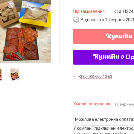
Під замовлення
Код:
HS24
Відправка з 10 серпня 202
Купити
Купити з
+380 (95) 690-10-63
поверненн
У компанії підключені електро
товар не покидаючи сайту.