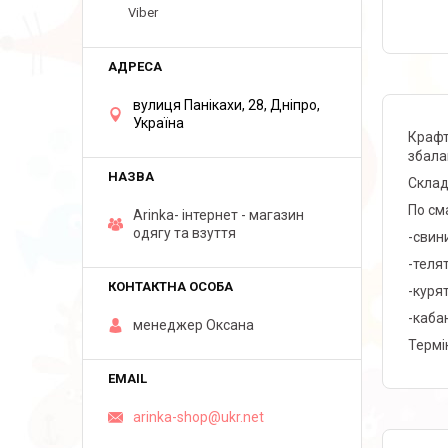
Viber
вулиця Панікахи, 28, Дніпро,
Україна
Крафт
збала
Склад 
По см
Arinka- інтернет - магазин
одягу та взуття
-свини
-теля
-куря
-кабан
менеджер Оксана
Термі
arinka-shop@ukr.net