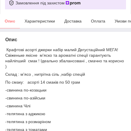
Замовлення під захистом
Опис
Характеристики
Доставка
Оплата
Умови п
Опис
Крафтові асорті джерки набір малий Дегустаційний МЕГА!
Свіженьке якісне м'яско та ароматні спеції гарантують
найліпший смак ! Ідеально збалансовані , смачно та корисно
)
Склад : м'ясо , нитрітна сіль ,набір спецій
По смаку: асорті 14 смаків по 50 грам
-свинина по-козацьки
-свинина по-азійськи
-свинина Чілі
-телятина з аджикою
-телятина з розмаріном
-телятина з томатами