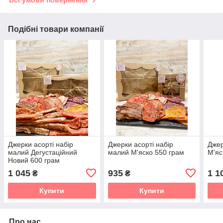
Всі умови повернення
Подібні товари компанії
Джерки асорті набір
Джерки асорті набір
Джер
малий Дегустаційний
малий М'яско 550 грам
М'яс
Новий 600 грам
1 045
935
1 1
₴
₴
Купити
Купити
Про нас