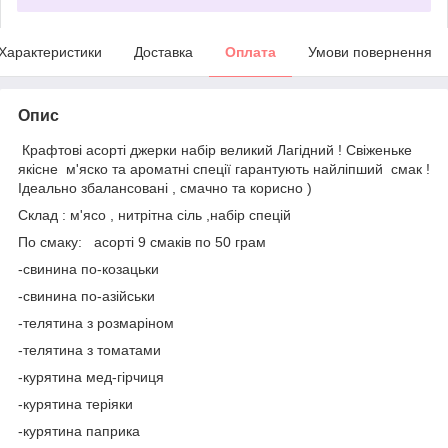
Характеристики
Доставка
Оплата
Умови повернення
Опис
Крафтові асорті джерки набір великий Лагідний ! Свіженьке
якісне м'яско та ароматні спеції гарантують найліпший смак !
Ідеально збалансовані , смачно та корисно )
Склад : м'ясо , нитрітна сіль ,набір спецій
По смаку: асорті 9 смаків по 50 грам
-свинина по-козацьки
-свинина по-азійськи
-телятина з розмаріном
-телятина з томатами
-курятина мед-гірчиця
-курятина теріяки
-курятина паприка