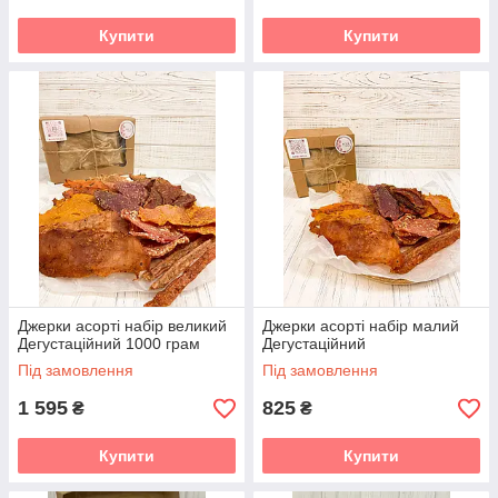
Купити
Купити
Джерки асорті набір великий
Джерки асорті набір малий
Дегустаційний 1000 грам
Дегустаційний
Під замовлення
Під замовлення
1 595
825
₴
₴
Купити
Купити