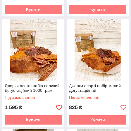
Купити
Купити
Джерки асорті набір великий
Джерки асорті набір малий
Дегустаційний 1000 грам
Дегустаційний
Під замовлення
Під замовлення
1 595
825
₴
₴
Купити
Купити