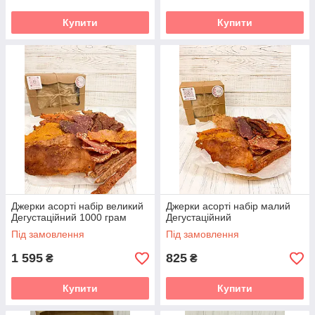
Купити
Купити
Джерки асорті набір великий
Джерки асорті набір малий
Дегустаційний 1000 грам
Дегустаційний
Під замовлення
Під замовлення
1 595
825
₴
₴
Купити
Купити