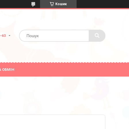
Кошик
0-63
А ОБМІН